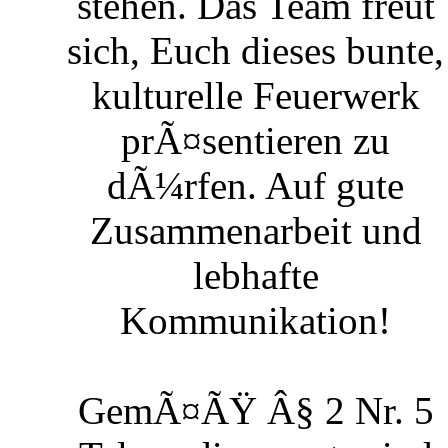
stehen. Das Team freut
sich, Euch dieses bunte,
kulturelle Feuerwerk
prÃ¤sentieren zu
dÃ¼rfen. Auf gute
Zusammenarbeit und
lebhafte
Kommunikation!
GemÃ¤ÃŸ Â§ 2 Nr. 5